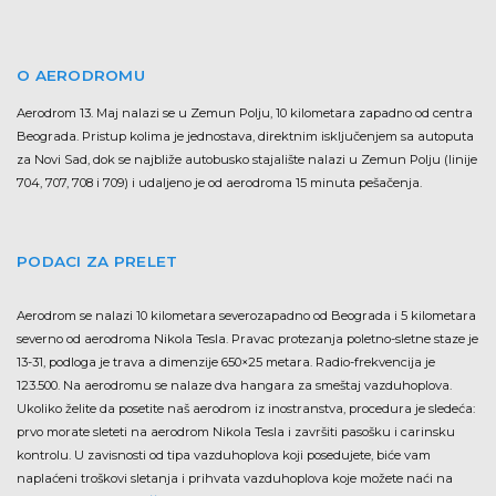
O AERODROMU
Aerodrom 13. Maj nalazi se u Zemun Polju, 10 kilometara zapadno od centra
Beograda. Pristup kolima je jednostava, direktnim isključenjem sa autoputa
za Novi Sad, dok se najbliže autobusko stajalište nalazi u Zemun Polju (linije
704, 707, 708 i 709) i udaljeno je od aerodroma 15 minuta pešačenja.
PODACI ZA PRELET
Aerodrom se nalazi 10 kilometara severozapadno od Beograda i 5 kilometara
severno od aerodroma Nikola Tesla. Pravac protezanja poletno-sletne staze je
13-31, podloga je trava a dimenzije 650×25 metara. Radio-frekvencija je
123.500. Na aerodromu se nalaze dva hangara za smeštaj vazduhoplova.
Ukoliko želite da posetite naš aerodrom iz inostranstva, procedura je sledeća:
prvo morate sleteti na aerodrom Nikola Tesla i završiti pasošku i carinsku
kontrolu. U zavisnosti od tipa vazduhoplova koji posedujete, biće vam
naplaćeni troškovi sletanja i prihvata vazduhoplova koje možete naći na