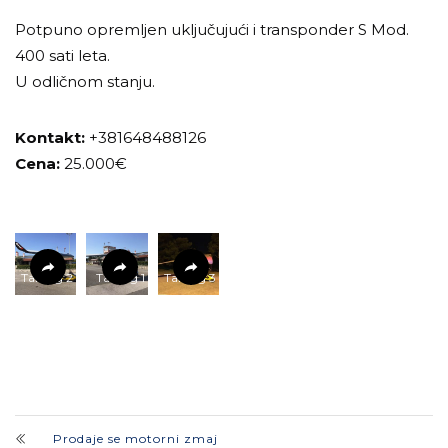
Potpuno opremljen uključujući i transponder S Mod.
400 sati leta.
U odličnom stanju.
Kontakt:
+381648488126
Cena:
25.000€
Tanarg 2
Tanarg 1
Tanarg 3
Prodaje se motorni zmaj